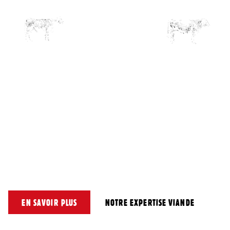
La Montbéliarde est une race originaire de Franche-Comté. Elle
appartient à la famille des "Pie Rouge Simmental". C’est une race
mixte qui produit du lait mais aussi de la viande de très bonne
qualité. L’élevage est fondé sur une alternance entre une longue
période de stabulation hivernale où les animaux consomment des
fourrages secs et une période de pâturage estival.
La viande de la Montbéliarde donne des morceaux d'un rouge
profond, d'une trame fine et peu grasse qui est régulièrement
primée.
EN SAVOIR PLUS
NOTRE EXPERTISE VIANDE