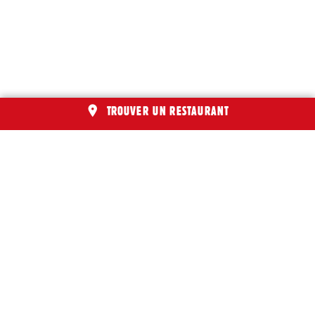
TROUVER UN RESTAURANT
Suivez nos actualités :
Rejoignez-nous sur Facebook
Suivez-nous sur Instagram
Suivez-nous sur Youtube
Suivez-nous sur Linkedin
Suivez-nous sur
TikTok
LA MARQUE LA BOUCHERIE
Le concept restaurant La Boucherie